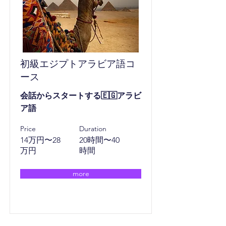
初級エジプトアラビア語コ
ース
会話からスタートする🇪🇬アラビ
ア語
Price
Duration
14万円〜28
20時間〜40
万円
時間
more