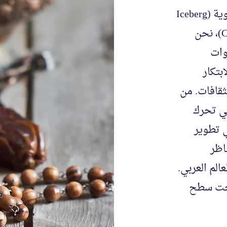
في آيس بيرغ للاستشارات الثقافية واللغوية (Iceberg
Cultural & Linguistic Consultancy; ICLC)، نحن
وات
بتكار
لثقافات. من
تي تحرك
 تطوير
اظر
عالم العربي.
تحت سطح