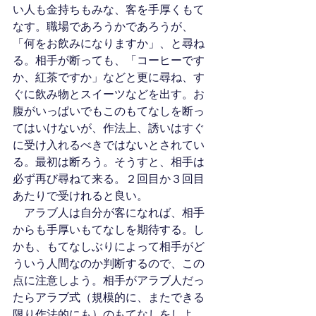
い人も金持ちもみな、客を手厚くもて
なす。職場であろうかであろうが、
「何をお飲みになりますか」、と尋ね
る。相手が断っても、「コーヒーです
か、紅茶ですか」などと更に尋ね、す
ぐに飲み物とスイーツなどを出す。お
腹がいっぱいでもこのもてなしを断っ
てはいけないが、作法上、誘いはすぐ
に受け入れるべきではないとされてい
る。最初は断ろう。そうすと、相手は
必ず再び尋ねて来る。２回目か３回目
あたりで受けれると良い。
　アラブ人は自分が客になれば、相手
からも手厚いもてなしを期待する。し
かも、もてなしぶりによって相手がど
ういう人間なのか判断するので、この
点に注意しよう。相手がアラブ人だっ
たらアラブ式（規模的に、またできる
限り作法的にも）のもてなしをしよ