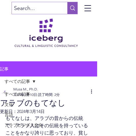
記事
すべての記事
Musa M., Ph.D.
すべての記事
2024年3月10日
読了時間: 2分
アラブのもてなし
文化
更新日：
2024年3月14日
言語
もてなしは、アラブの昔からの伝統
アラブビジネス文化
で、アラブ人はその伝統を持っている
ことをかなり誇りに思っており、貧し