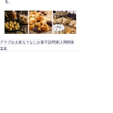
る。
アラブ
お土産
もてなし
お菓子
訪問
家
人間関係
文化
すべて表示
最新記事