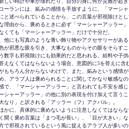
新しい時計や車が壊れたり、自分の身に何か災難が起き
コーランには、妬みの感情を手放すように、「マーシャ
にと述べられていることから、この言葉が邪視除けとし
な理由から、褒めるときに必ず「マーシャーアッラー」
なくても「マーシャーアッラー」だけで十分だ。
、他にも写真のような青い飾り物やアクセサリーがある
色が邪悪な眼を引き、大事なものからその眼をそらすこ
う数字も邪視除けにも効果的だと思われる。給料や子供
答えなくてはならないよう場合、意図的に5を答えに含
がもちろん分からないわけで、また、妬みという感情が
め、アラブ人は褒められることに関してかなり敏感なの
感で、「マーシャーアッラー」と言われても不安を感じ
ーシャーアッラー」の他に別の表現を付け加えて言うこ
大なり」と訳される「アッラー（フ）アクバル」。
ほかに、具体的に褒めないように注意しなくてはならな
く聞く褒め言葉は「まつ毛が長い」、「目が大きい」な
方で邪視されているという風に捉えるアラブ人が多いの