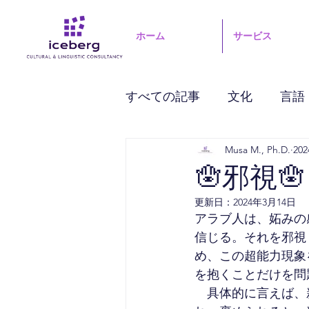
ホーム
サービス
すべての記事
文化
言語
Musa M., Ph.D.
20
🪬邪視🪬
更新日：
2024年3月14日
アラブ人は、妬みの
信じる。それを邪視
め、この超能力現象
を抱くことだけを問
　具体的に言えば、