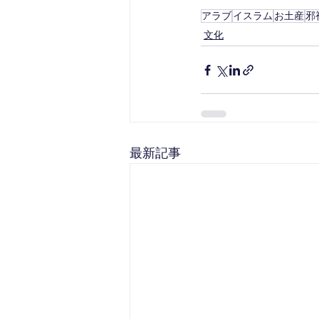
アラブ
イスラム
お土産
邪
文化
最新記事